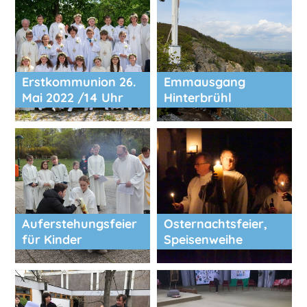
Erstkommunion 26.
Emmausgang
Mai 2022 /14 Uhr
Hinterbrühl
Auferstehungsfeier
Osternachtsfeier,
für Kinder
Speisenweihe