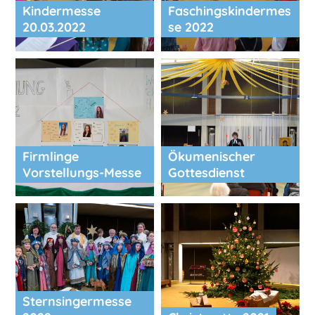
Kindermesse
Faschingskindermes
20.03.2022
se 2022
Firmlinge
Ökumenischer
Vorstellungs-Messe
Gottesdienst
Sternsingermesse