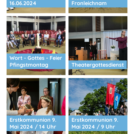
16.06.2024
Fronleichnam
Wort - Gottes - Feier
Pfingstmontag
Theatergottesdienst
Erstkommunion 9.
Erstkommunion 9.
Mai 2024 / 14 Uhr
Mai 2024 / 9 Uhr