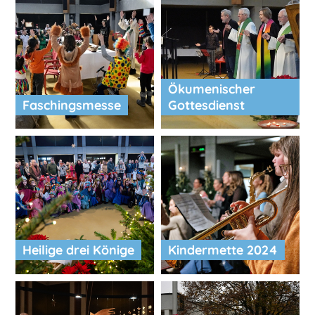
Ökumenischer
Faschingsmesse
Gottesdienst
Heilige drei Könige
Kindermette 2024