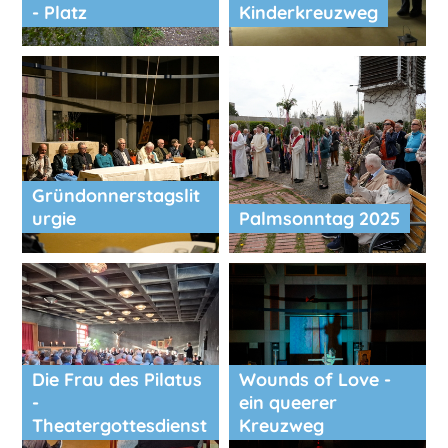
- Platz
Kinderkreuzweg
Gründonnerstagslit
urgie
Palmsonntag 2025
Die Frau des Pilatus
Wounds of Love -
-
ein queerer
Theatergottesdienst
Kreuzweg