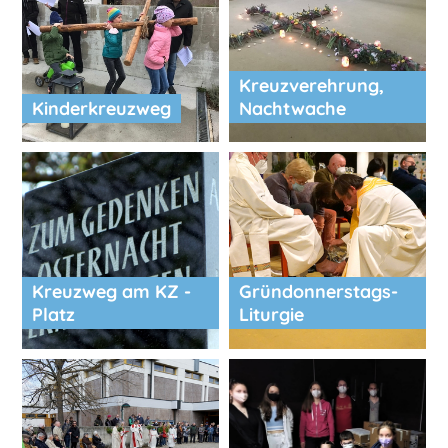
Kreuzverehrung,
Kinderkreuzweg
Nachtwache
Kreuzweg am KZ -
Gründonnerstags-
Platz
Liturgie