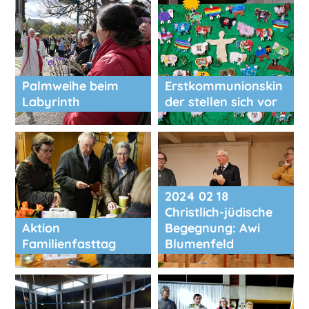
Palmweihe beim
Erstkommunionskin
Labyrinth
der stellen sich vor
2024 02 18
Christlich-jüdische
Aktion
Begegnung: Awi
Familienfasttag
Blumenfeld