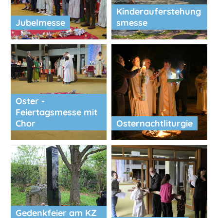
Kinderauferstehung
Jubelmesse
smesse
Oster -
Feiertagsmesse mit
Chor
Osternachtliturgie
Gedenkfeier am KZ