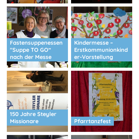
Fastensuppenessen
Kindermesse –
"Suppe TO GO”
Erstkommunionkind
nach der Messe
er-Vorstellung
150 Jahre Steyler
Missionare
Pfarrtanzfest