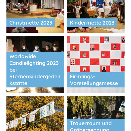
Christmette 2023
Kindermette 2023
Worldwide
Candlelighting 2023
bei
Sternenkindergeden
Firmlings-
kstätte
Vorstellungsmesse
Trauerraum und
Gräbersegnung