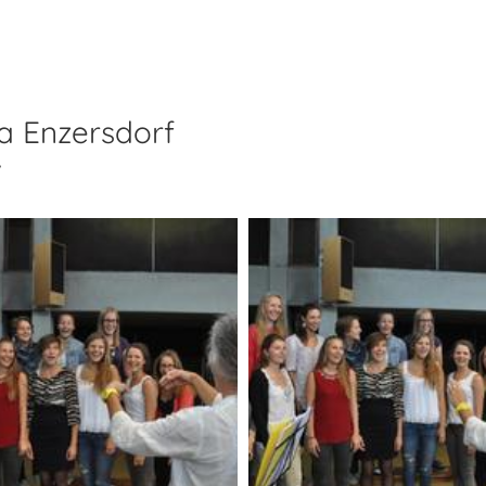
a Enzersdorf
v