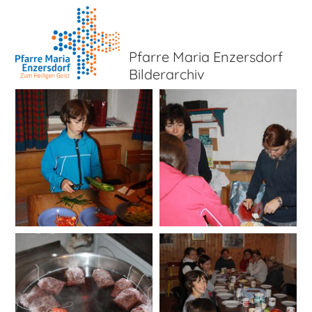
Pfarre Maria Enzersdorf
Bilderarchiv