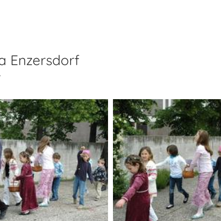
a Enzersdorf
v