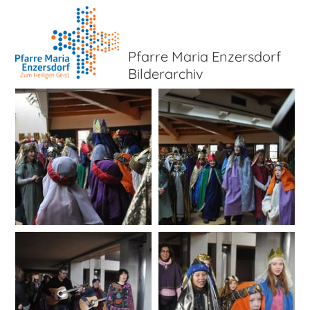
Pfarre Maria Enzersdorf
Bilderarchiv