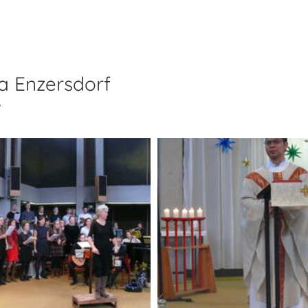
a Enzersdorf
v