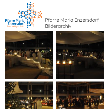
Pfarre Maria Enzersdorf
Bilderarchiv