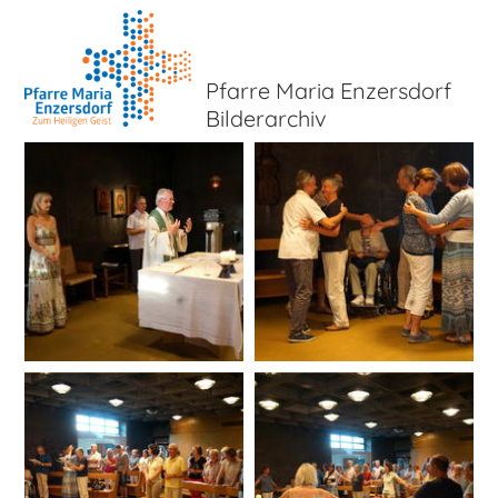
Pfarre Maria Enzersdorf
Bilderarchiv