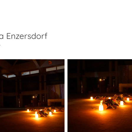
a Enzersdorf
v